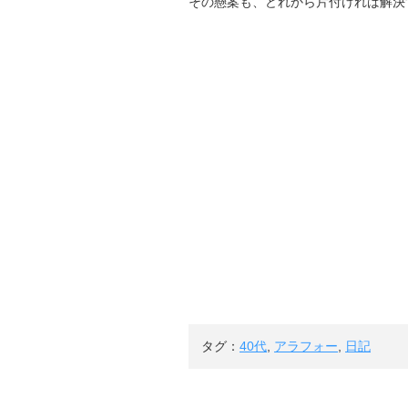
その懸案も、どれから片付ければ解決
タグ：
40代
,
アラフォー
,
日記