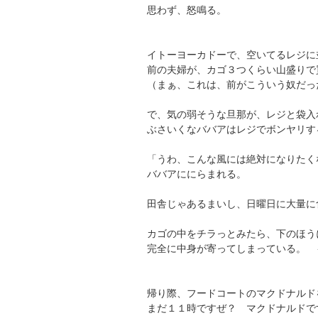
思わず、怒鳴る。
イトーヨーカドーで、空いてるレジに
前の夫婦が、カゴ３つくらい山盛りで
（まぁ、これは、前がこういう奴だっ
で、気の弱そうな旦那が、レジと袋入
ぶさいくなババアはレジでボンヤリす
「うわ、こんな風には絶対になりたく
ババアににらまれる。
田舎じゃあるまいし、日曜日に大量に
カゴの中をチラっとみたら、下のほう
完全に中身が寄ってしまっている。 
帰り際、フードコートのマクドナルド
まだ１１時ですぜ？ マクドナルドで