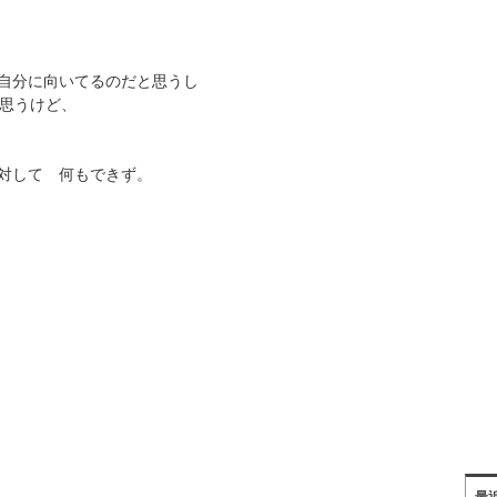
自分に向いてるのだと思うし
は思うけど、
対して 何もできず。
最