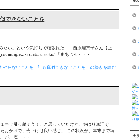
似できないことを
みたい」という気持ちで頑張れた――西原理恵子さん【上
/higashinagasaki-saibararieko/ 「まあじゃ・・・
もやらないことを 誰も真似できないことを」の続きを読む
 １年で引っ越そう！、と思っていたけど、やはり無理そ
きたおかげで、売上げは良い感じ。 この状況が、年末まで続
カ
。 が、底・・・