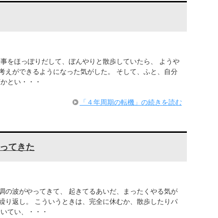
仕事をほっぽりだして、ぼんやりと散歩していたら、 ようや
考えができるようになった気がした。 そして、ふと、自分
何かとい・・・
「４年周期の転機」の続きを読む
ってきた
調の波がやってきて、 起きてるあいだ、まったくやる気が
繰り返し。 こういうときは、完全に休むか、散歩したりパ
たいてい、・・・