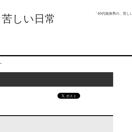
「40代独身男の、苦し
、苦しい日常
ー